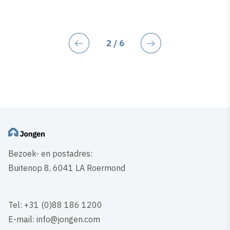
Huidige pagina
2
/ 6
Vorige
Volgende
Bezoek- en postadres:
Buitenop 8, 6041 LA Roermond
Tel: +31 (0)88 186 1200
E-mail: info@jongen.com