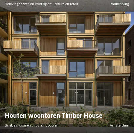
Belevingscentrum voor sport, leisure en retail
Valkenburg
Houten woontoren Timber House
Snel, schoon én circulair bouwen
Amsterdam