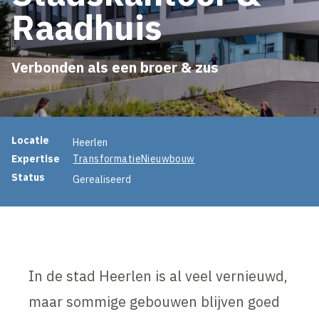
Raadhuis
Verbonden als een broer & zus
Projectinformatie
Locatie
Heerlen
Expertise
Transformatie
Nieuwbouw
Status
Gerealiseerd
In de stad Heerlen is al veel vernieuwd,
maar sommige gebouwen blijven goed