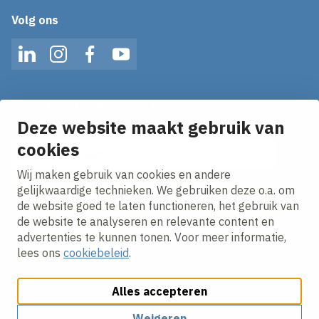
Volg ons
LinkedIn
Instagram
Facebook
YouTube
Op de hoogte blijven van het laatste nieuws?
Ontvang onze nieuws alerts in je mailbox!
Deze website maakt gebruik van
E-mailadres
cookies
Wij maken gebruik van cookies en andere
Ik ga akkoord met het
privacy statement.
gelijkwaardige technieken. We gebruiken deze o.a. om
de website goed te laten functioneren, het gebruik van
de website te analyseren en relevante content en
advertenties te kunnen tonen. Voor meer informatie,
lees ons
cookiebeleid
.
Alles accepteren
Cookies aanpassen
Cookie beleid
Privacy policy
Responsible disclosure
Algemene inkoopvoorwaarden
Weigeren