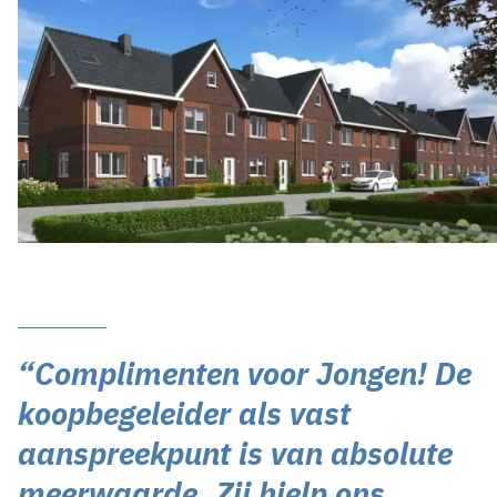
“Complimenten voor Jongen! De
koopbegeleider als vast
aanspreekpunt is van absolute
meerwaarde. Zij hielp ons