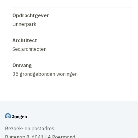
Opdrachtgever
Linnerpark
Archtitect
Sec.architecten
Omvang
35 grondgebonden woningen
Bezoek- en postadres:
Buitenop 8, 6041 LA Roermond