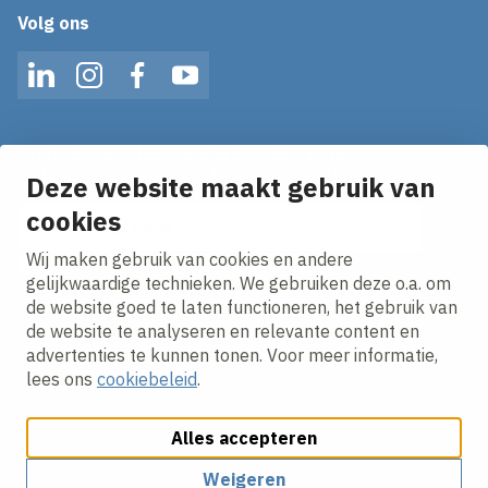
Volg ons
LinkedIn
Instagram
Facebook
YouTube
Op de hoogte blijven van het laatste nieuws?
Ontvang onze nieuws alerts in je mailbox!
Deze website maakt gebruik van
cookies
E-mailadres
Wij maken gebruik van cookies en andere
Ik ga akkoord met het
privacy statement.
gelijkwaardige technieken. We gebruiken deze o.a. om
de website goed te laten functioneren, het gebruik van
de website te analyseren en relevante content en
advertenties te kunnen tonen. Voor meer informatie,
lees ons
cookiebeleid
.
Alles accepteren
Cookies aanpassen
Cookie beleid
Privacy policy
Responsible disclosure
Algemene inkoopvoorwaarden
Weigeren