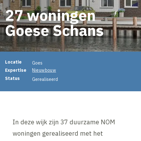
27 woningen
Goese Schans
Projectinformatie
Locatie
Goes
Expertise
Nieuwbouw
Status
Gerealiseerd
In deze wijk zijn 37 duurzame NOM
woningen gerealiseerd met het