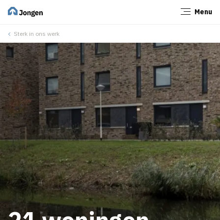
Menu
Sluiten
Sterk in ons werk
21 woningen