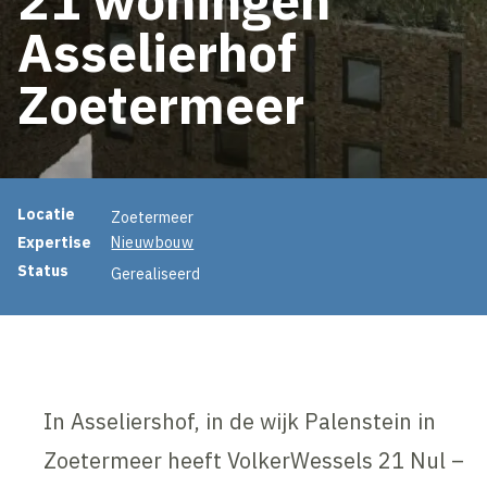
Asselierhof
Zoetermeer
Projectinformatie
Locatie
Zoetermeer
Expertise
Nieuwbouw
Status
Gerealiseerd
In Asseliershof, in de wijk Palenstein in
Zoetermeer heeft VolkerWessels 21 Nul –