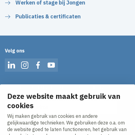
Werken of stage bij Jongen
Publicaties & certificaten
Volg ons
LinkedIn
Instagram
Facebook
YouTube
Op de hoogte blijven van het laatste nieuws?
Ontvang onze nieuws alerts in je mailbox!
Deze website maakt gebruik van
cookies
E-mailadres
Wij maken gebruik van cookies en andere
Ik ga akkoord met het
privacy statement.
gelijkwaardige technieken. We gebruiken deze o.a. om
de website goed te laten functioneren, het gebruik van