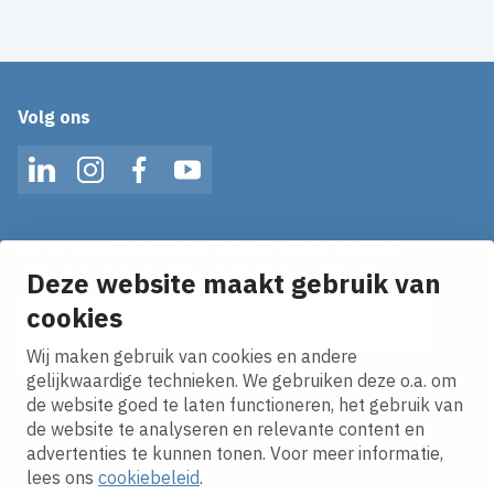
Volg ons
LinkedIn
Instagram
Facebook
YouTube
Op de hoogte blijven van het laatste nieuws?
Ontvang onze nieuws alerts in je mailbox!
Deze website maakt gebruik van
cookies
E-mailadres
Wij maken gebruik van cookies en andere
Ik ga akkoord met het
privacy statement.
gelijkwaardige technieken. We gebruiken deze o.a. om
de website goed te laten functioneren, het gebruik van
de website te analyseren en relevante content en
advertenties te kunnen tonen. Voor meer informatie,
lees ons
cookiebeleid
.