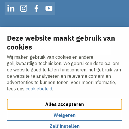
LinkedIn
Instagram
Facebook
YouTube
Op de hoogte blijven van het laatste nieuws?
Ontvang onze nieuws alerts in je mailbox!
Deze website maakt gebruik van
E-mailadres
cookies
Wij maken gebruik van cookies en andere
Ik ga akkoord met het
privacy statement.
gelijkwaardige technieken. We gebruiken deze o.a. om
de website goed te laten functioneren, het gebruik van
de website te analyseren en relevante content en
advertenties te kunnen tonen. Voor meer informatie,
lees ons
cookiebeleid
.
Alles accepteren
Cookies aanpassen
Cookie beleid
Privacy policy
Responsible disclosure
Algemene inkoopvoorwaarden
Weigeren
Zelf instellen