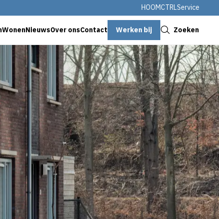
HOOMCTRL
Service
Sluiten
Werken bij
Zoeken
nWonen
Nieuws
Over ons
Contact