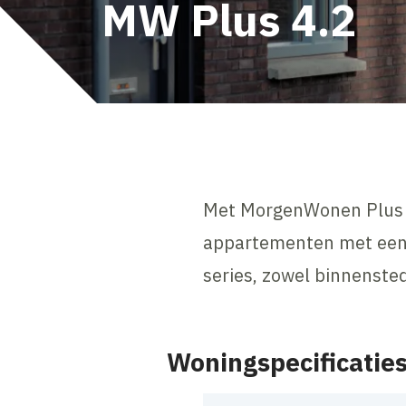
MW Plus 4.2
Met MorgenWonen Plus 
appartementen met een h
series, zowel binnenstede
Woningspecificatie