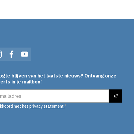
In
Instagram
Facebook
YouTube
ogte blijven van het laatste nieuws? Ontvang onze
erts in je mailbox!
es
akkoord met het
privacy statement.