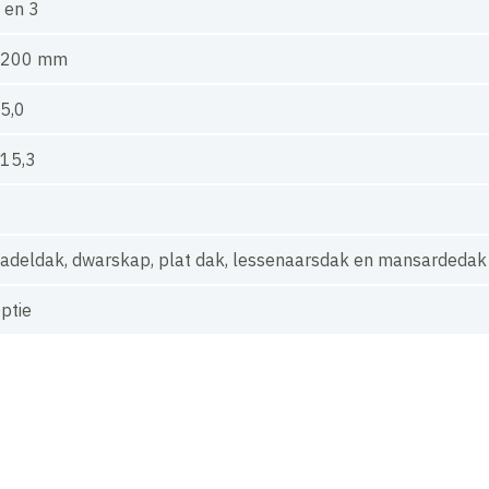
 en 3
4200 mm
5,0
15,3
adeldak, dwarskap, plat dak, lessenaarsdak en mansardedak
ptie