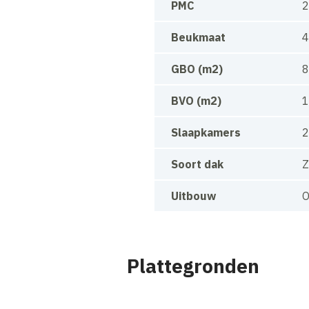
PMC
2
Beukmaat
GBO (m2)
8
BVO (m2)
1
Slaapkamers
2
Soort dak
Z
Uitbouw
O
Plattegronden