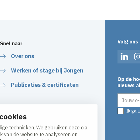
Volg ons
Snel naar
Over ons
Linked
Werken of stage bij Jongen
Op de ho
Publicaties & certificaten
nieuws al
E-mailadr
Ik ga 
cookies
ige technieken. We gebruiken deze o.a.
ik van de website te analyseren en